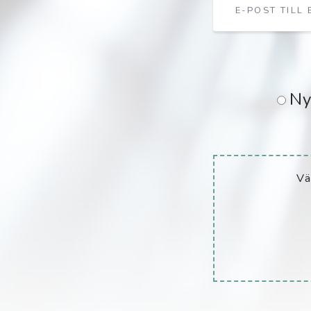
Ny
Vä