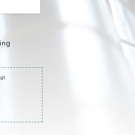
ing
gt.